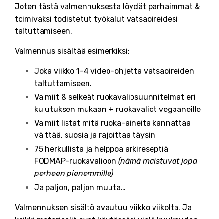
Joten tästä valmennuksesta löydät parhaimmat &
toimivaksi todistetut työkalut vatsaoireidesi
taltuttamiseen.
Valmennus sisältää esimerkiksi:
Joka viikko 1-4 video-ohjetta vatsaoireiden
taltuttamiseen.
Valmiit & selkeät ruokavaliosuunnitelmat eri
kulutuksen mukaan + ruokavaliot vegaaneille
Valmiit listat mitä ruoka-aineita kannattaa
välttää, suosia ja rajoittaa täysin
75 herkullista ja helppoa arkireseptiä
FODMAP-ruokavalioon
(nämä maistuvat jopa
perheen pienemmille)
Ja paljon, paljon muuta…
Valmennuksen sisältö avautuu viikko viikolta. Ja