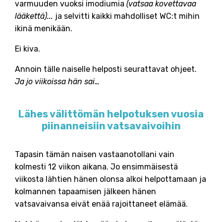
varmuuden vuoksi imodiumia
(vatsaa kovettavaa
lääkettä)...
ja selvitti kaikki mahdolliset WC:t mihin
ikinä menikään.
Ei kiva.
Annoin tälle naiselle helposti seurattavat ohjeet.
Ja jo viikoissa hän sai…
Lähes välittömän helpotuksen vuosia
piinanneisiin vatsavaivoihin
Tapasin tämän naisen vastaanotollani vain
kolmesti 12 viikon aikana. Jo ensimmäisestä
viikosta lähtien hänen olonsa alkoi helpottamaan ja
kolmannen tapaamisen jälkeen hänen
vatsavaivansa eivät enää rajoittaneet elämää.