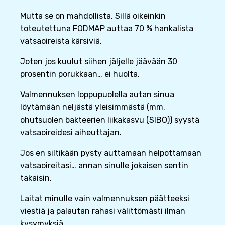
Mutta se on mahdollista. Sillä oikeinkin
toteutettuna FODMAP auttaa 70 % hankalista
vatsaoireista kärsiviä.
Joten jos kuulut siihen jäljelle jäävään 30
prosentin porukkaan… ei huolta.
Valmennuksen loppupuolella autan sinua
löytämään neljästä yleisimmästä (mm.
ohutsuolen bakteerien liikakasvu (SIBO)) syystä
vatsaoireidesi aiheuttajan.
Jos en siltikään pysty auttamaan helpottamaan
vatsaoireitasi… annan sinulle jokaisen sentin
takaisin.
Laitat minulle vain valmennuksen päätteeksi
viestiä ja palautan rahasi välittömästi ilman
kysymyksiä.