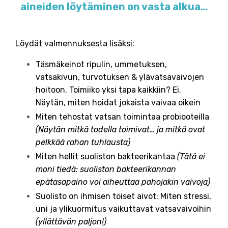
aineiden löytäminen on vasta alkua…
Löydät valmennuksesta lisäksi:
Täsmäkeinot ripulin, ummetuksen,
vatsakivun, turvotuksen & ylävatsavaivojen
hoitoon. Toimiiko yksi tapa kaikkiin? Ei.
Näytän, miten hoidat jokaista vaivaa oikein
Miten tehostat vatsan toimintaa probiooteilla
(Näytän mitkä todella toimivat… ja mitkä ovat
pelkkää rahan tuhlausta)
Miten hellit suoliston bakteerikantaa
(Tätä ei
moni tiedä: suoliston bakteerikannan
epätasapaino voi aiheuttaa pahojakin vaivoja)
Suolisto on ihmisen toiset aivot: Miten stressi,
uni ja ylikuormitus vaikuttavat vatsavaivoihin
(yllättävän paljon!)