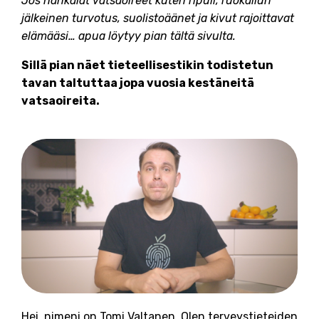
Jos hankalat vatsaoireet kuten ripuli, ruokailun
jälkeinen turvotus, suolistoäänet ja kivut rajoittavat
elämääsi… apua löytyy pian tältä sivulta.
Sillä
pian näet tieteellisestikin todistetun
tavan taltuttaa jopa vuosia kestäneitä
vatsaoireita.
Hei, nimeni on Tomi Valtanen. Olen terveystieteiden