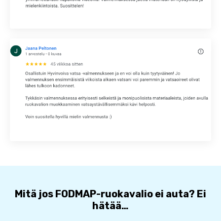
Mitä jos FODMAP-ruokavalio ei auta? Ei
hätää…