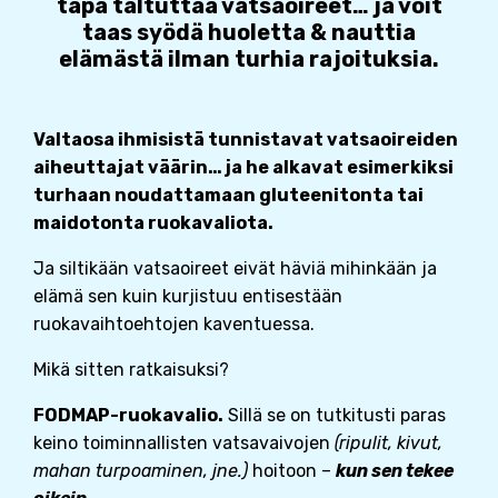
tapa taltuttaa vatsaoireet… ja voit
taas syödä huoletta & nauttia
elämästä ilman turhia rajoituksia.
Valtaosa ihmisistä tunnistavat vatsaoireiden
aiheuttajat väärin… ja he alkavat esimerkiksi
turhaan noudattamaan gluteenitonta tai
maidotonta ruokavaliota.
Ja siltikään vatsaoireet eivät häviä mihinkään ja
elämä sen kuin kurjistuu entisestään
ruokavaihtoehtojen kaventuessa.
Mikä sitten ratkaisuksi?
FODMAP-ruokavalio.
Sillä se on tutkitusti paras
keino toiminnallisten vatsavaivojen
(ripulit, kivut,
mahan turpoaminen, jne.)
hoitoon –
kun sen tekee