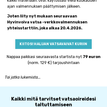
kaikki materiaalit ovat käytössäsi vielä kuukauden
ajan valmennuksen päättymisen jälkeen.
Joten liity nyt mukaan seuraavaan
Hyvinvoiva vatsa -verkkovalmennuksen
yhteisstarttiin, joka alkaa 20.4.2026.
KIITOS! HALUAN VATSAVAIVAT KURIIN
Nappaa paikkasi seuraavasta startista nyt
79 euron
(norm. 129 €) tarjous
hintaan
Tai jatka lukemista...
Kaikki mitä tarvitset vatsaoireidesi
taltuttamiseen