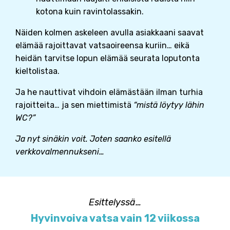
kotona kuin ravintolassakin.
Näiden kolmen askeleen avulla asiakkaani saavat
elämää rajoittavat vatsaoireensa kuriin… eikä
heidän tarvitse lopun elämää seurata loputonta
kieltolistaa.
Ja he nauttivat vihdoin elämästään ilman turhia
rajoitteita… ja sen miettimistä
“mistä löytyy lähin
WC?”
Ja nyt sinäkin voit. Joten saanko esitellä
verkkovalmennukseni…
Esittelyssä…
Hyvinvoiva vatsa vain 12 viikossa