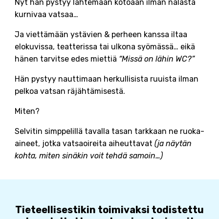
Nyt hän pystyy lähtemään kotoaan ilman nälästä
kurnivaa vatsaa…
Ja viettämään ystävien & perheen kanssa iltaa
elokuvissa, teatterissa tai ulkona syömässä… eikä
hänen tarvitse edes miettiä
“Missä on lähin WC?”
Hän pystyy nauttimaan herkullisista ruuista ilman
pelkoa vatsan räjähtämisestä.
Miten?
Selvitin simppelillä tavalla tasan tarkkaan ne ruoka-
aineet, jotka vatsaoireita aiheuttavat
(ja näytän
kohta, miten sinäkin voit tehdä samoin…)
Tieteellisestikin toimivaksi todistettu