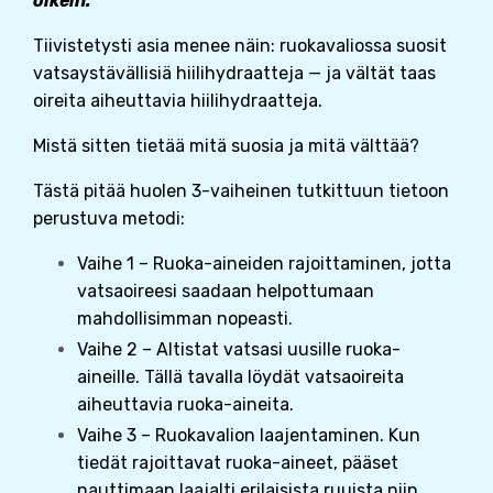
oikein.
Tiivistetysti asia menee näin: ruokavaliossa suosit
vatsaystävällisiä hiilihydraatteja — ja vältät taas
oireita aiheuttavia hiilihydraatteja.
Mistä sitten tietää mitä suosia ja mitä välttää?
Tästä pitää huolen 3-vaiheinen tutkittuun tietoon
perustuva metodi:
Vaihe 1 – Ruoka-aineiden rajoittaminen, jotta
vatsaoireesi saadaan helpottumaan
mahdollisimman nopeasti.
Vaihe 2 – Altistat vatsasi uusille ruoka-
aineille. Tällä tavalla löydät vatsaoireita
aiheuttavia ruoka-aineita.
Vaihe 3 – Ruokavalion laajentaminen. Kun
tiedät rajoittavat ruoka-aineet, pääset
nauttimaan laajalti erilaisista ruuista niin