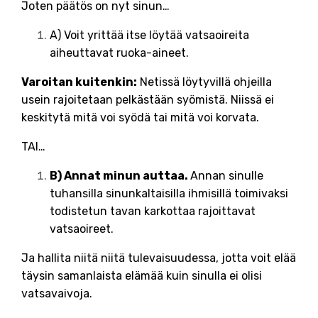
Joten päätös on nyt sinun…
A) Voit yrittää itse löytää vatsaoireita
aiheuttavat ruoka-aineet.
Varoitan kuitenkin:
Netissä löytyvillä ohjeilla
usein rajoitetaan pelkästään syömistä. Niissä ei
keskitytä mitä voi syödä tai mitä voi korvata.
TAI…
B) Annat minun auttaa.
Annan sinulle
tuhansilla sinunkaltaisilla ihmisillä toimivaksi
todistetun tavan karkottaa rajoittavat
vatsaoireet.
Ja hallita niitä niitä tulevaisuudessa, jotta voit elää
täysin samanlaista elämää kuin sinulla ei olisi
vatsavaivoja.