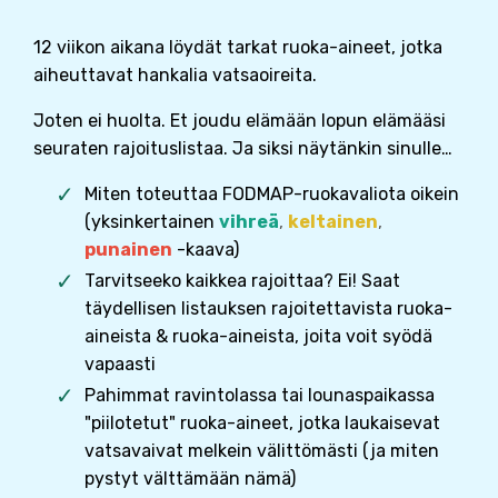
12 viikon aikana löydät tarkat ruoka-aineet, jotka
aiheuttavat hankalia vatsaoireita.
Joten ei huolta. Et joudu elämään lopun elämääsi
seuraten rajoituslistaa. Ja siksi näytänkin sinulle…
Miten toteuttaa FODMAP-ruokavaliota oikein
(yksinkertainen
vihreä
,
keltainen
,
punainen
-kaava)
Tarvitseeko kaikkea rajoittaa? Ei! Saat
täydellisen listauksen rajoitettavista ruoka-
aineista & ruoka-aineista, joita voit syödä
vapaasti
Pahimmat ravintolassa tai lounaspaikassa
"piilotetut" ruoka-aineet, jotka laukaisevat
vatsavaivat melkein välittömästi (ja miten
pystyt välttämään nämä)